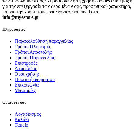
των προσωπικών σας πληροφοριών ή τη χρήση cookies από εμάς ή
για την επεξεργασία των δεδομένων σας, προσωπικού χαρακτήρα,
και για την χρήση τους, στέλνοντας ένα email στο
info@myestore.gr
Πληροφορίες
Παρακολούθηση παραγγελίας
Τρόποι Πληρωμής
Τρόποι Αποστολής
Τρόποι Παραγγελίας
Επιστροφές
Ακυρώσεις
Όροι χρήσης
Πολιτική απορρήτου
Επικοινωνία
Μπαταρίες
Οι αγορές σου
Λογαριασμός
Καλάθι
Ταμείο