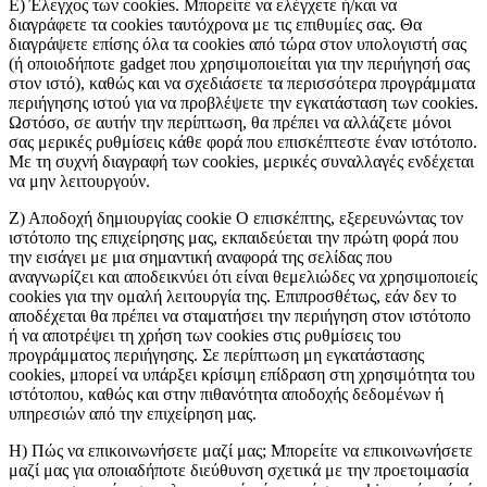
Ε) Έλεγχος των cookies. Μπορείτε να ελέγχετε ή/και να
διαγράφετε τα cookies ταυτόχρονα με τις επιθυμίες σας. Θα
διαγράψετε επίσης όλα τα cookies από τώρα στον υπολογιστή σας
(ή οποιοδήποτε gadget που χρησιμοποιείται για την περιήγησή σας
στον ιστό), καθώς και να σχεδιάσετε τα περισσότερα προγράμματα
περιήγησης ιστού για να προβλέψετε την εγκατάσταση των cookies.
Ωστόσο, σε αυτήν την περίπτωση, θα πρέπει να αλλάζετε μόνοι
σας μερικές ρυθμίσεις κάθε φορά που επισκέπτεστε έναν ιστότοπο.
Με τη συχνή διαγραφή των cookies, μερικές συναλλαγές ενδέχεται
να μην λειτουργούν.
Ζ) Αποδοχή δημιουργίας cookie Ο επισκέπτης, εξερευνώντας τον
ιστότοπο της επιχείρησης μας, εκπαιδεύεται την πρώτη φορά που
την εισάγει με μια σημαντική αναφορά της σελίδας που
αναγνωρίζει και αποδεικνύει ότι είναι θεμελιώδες να χρησιμοποιείς
cookies για την ομαλή λειτουργία της. Επιπροσθέτως, εάν δεν το
αποδέχεται θα πρέπει να σταματήσει την περιήγηση στον ιστότοπο
ή να αποτρέψει τη χρήση των cookies στις ρυθμίσεις του
προγράμματος περιήγησης. Σε περίπτωση μη εγκατάστασης
cookies, μπορεί να υπάρξει κρίσιμη επίδραση στη χρησιμότητα του
ιστότοπου, καθώς και στην πιθανότητα αποδοχής δεδομένων ή
υπηρεσιών από την επιχείρηση μας.
Η) Πώς να επικοινωνήσετε μαζί μας; Μπορείτε να επικοινωνήσετε
μαζί μας για οποιαδήποτε διεύθυνση σχετικά με την προετοιμασία