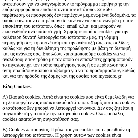
ανακτήσουν για να αναγνωρίσουν το πρόγραμμα περιήγησης την
επόμενη φορά που επισκέπτονται τον ιστότοπο. Σε κάθε
περίπτωση, οι προσφορές δεν περιέχουν μεμονωμένα δεδομένα, τα
οποία φαίνεται να επιτρέπουν σε κανέναν να επικοινωνήσει με τον
επισκέπτη του ιστότοπου, όπως. email κ.λ.π. και μπορούν να
εκκενωθούν ανά πάσα στιγμή. Χρησιμοποιούμε cookies για την
καλύτερη δυνατή λειτουργία του ιστότοπου μας, τη νόμιμη
περιήγησή σας, τη συσχέτιση και την ανάπτυξή σας στις σελίδες,
καθώς και για τη διευθέτηση της προώθησης με βάση τη διεπαφή
και τις ανάγκες σας. Επιπλέον, χρησιμοποιούμε cookies για να
αναλύσουμε τον τρόπο με τον οποίο οι επισκέπτες χρησιμοποιούν
το myestore.gr, τον τρόπο περιήγησης τους ή σε περίπτωση που
αντιμετωπίσουν κάποιο πρόβλημα για να το προσαρμόσουν, καθώς
και για την πρόοδο της δομής και της ουσίας του myestore.gr
Είδη Cookies
:
A) Βασικά cookies. Αυτά είναι τα cookies που είναι θεμελιώδη για
τη λειτουργία ενός διαδικτυακού ιστότοπου. Χωρίς αυτά τα cookies
ο ιστότοπος δεν μπορεί να λειτουργεί κανονικά. Δεν σας ζητείται η
συγκατάθεση για αυτήν την κατηγορία cookies. Όλες οι άλλες
cookies απαιτούν τη συγκατάθεσή σας.
Β) Cookies λειτουργίας. Πρόκειται για cookies που προωθούν τη
λειτουργία του ιστότοπου. Η χρήση αυτών των cookies είναι