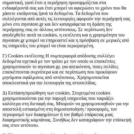
σημαντική, γιατί έτσι η περιήγηση προσαρμόζεται στα
ενδιαφέροντά σας και έτσι μπορεί να αφιερώσει το χρόνο που θα
χάσετε εισάγοντας ξανά τα δεδομένα. Τα δεδομένα που
συλλέγονται από αυτές τις λειτουργίες αφορούν την περιήγησή σας
μόνο στο myestore.gr και δεν καταγράφεται τη δράση της
περιήγησης σας σε άλλους ιστότοπους. Σε περίπτωση δεν
αποδεχθείτε αυτά τα cookies, η εκτέλεση και η χρησιμότητα του
myestore.gr μπορεί να επηρεαστεί και η πρόσβαση σε μερικές από
τις υπηρεσίες του μπορεί να είναι περιορισμένη.
Γ) Cookies εκτέλεσης Η συμπεριφορά απόδοσης συλλέγει
δεδομένα σχετικά με τον τρόπο με τον οποίο οι επισκέπτες
χρησιμοποιούν το myestore.gr, για απεικόνιση, ποιες σελίδες
επισκέπτονται συχνότερα και σε περίπτωση που προκύψουν
μηνύματα σφάλματος από ιστότοπους. Χρησιμοποιείται
αποκλειστικά για την λειτουργία της ιστοσελίδας.
Δ) Εστίαση/προώθηση των cookies. Στοχευμένα cookies
χρησιμοποιούνται για την παροχή υπηρεσίας που ταιριάζει
καλύτερα στη διεπαφή σας. Μπορούν να χρησιμοποιηθούν για την
αποστολή εστιασμένη στη δημοσιοποίηση / προσφορές, τον
περιορισμό των διαφημίσεων ή τον βαθμό επάρκειας μιας
διαφημιστικής καμπάνιας. Συνήθως δεν καταγράφουν την επίσκεψή
σας στον ιστότοπο.