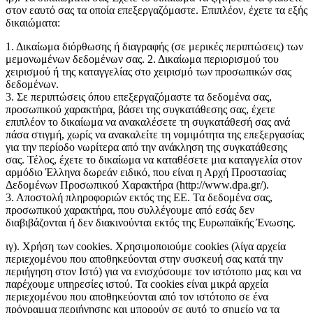
στον εαυτό σας τα οποία επεξεργαζόμαστε. Επιπλέον, έχετε τα εξής
δικαιώματα:
1. Δικαίωμα διόρθωσης ή διαγραφής (σε μερικές περιπτώσεις) των
μεμονωμένων δεδομένων σας. 2. Δικαίωμα περιορισμού του
χειρισμού ή της καταγγελίας στο χειρισμό των προσωπικών σας
δεδομένων.
3. Σε περιπτώσεις όπου επεξεργαζόμαστε τα δεδομένα σας,
προσωπικού χαρακτήρα, βάσει της συγκατάθεσης σας, έχετε
επιπλέον το δικαίωμα να ανακαλέσετε τη συγκατάθεσή σας ανά
πάσα στιγμή, χωρίς να ανακαλείτε τη νομιμότητα της επεξεργασίας
για την περίοδο νωρίτερα από την ανάκληση της συγκατάθεσης
σας. Τέλος, έχετε το δικαίωμα να καταθέσετε μια καταγγελία στον
αρμόδιο Έλληνα δωρεάν ειδικό, που είναι η Αρχή Προστασίας
Δεδομένων Προσωπικού Χαρακτήρα (http://www.dpa.gr/).
3. Αποστολή πληροφοριών εκτός της ΕΕ. Τα δεδομένα σας,
προσωπικού χαρακτήρα, που συλλέγουμε από εσάς δεν
διαβιβάζονται ή δεν διακινούνται εκτός της Ευρωπαϊκής Ένωσης.
ιγ). Χρήση των cookies. Χρησιμοποιούμε cookies (λίγα αρχεία
περιεχομένου που αποθηκεύονται στην συσκευή σας κατά την
περιήγηση στον Ιστό) για να ενισχύσουμε τον ιστότοπο μας και να
παρέχουμε υπηρεσίες ιστού. Τα cookies είναι μικρά αρχεία
περιεχομένου που αποθηκεύονται από τον ιστότοπο σε ένα
πρόγραμμα περιήγησης και μπορούν σε αυτό το σημείο να τα