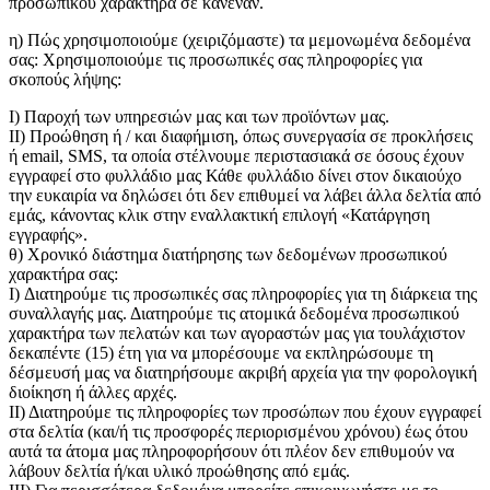
προσωπικού χαρακτήρα σε κανέναν.
η) Πώς χρησιμοποιούμε (χειριζόμαστε) τα μεμονωμένα δεδομένα
σας: Χρησιμοποιούμε τις προσωπικές σας πληροφορίες για
σκοπούς λήψης:
I) Παροχή των υπηρεσιών μας και των προϊόντων μας.
II) Προώθηση ή / και διαφήμιση, όπως συνεργασία σε προκλήσεις
ή email, SMS, τα οποία στέλνουμε περιστασιακά σε όσους έχουν
εγγραφεί στο φυλλάδιο μας Κάθε φυλλάδιο δίνει στον δικαιούχο
την ευκαιρία να δηλώσει ότι δεν επιθυμεί να λάβει άλλα δελτία από
εμάς, κάνοντας κλικ στην εναλλακτική επιλογή «Κατάργηση
εγγραφής».
θ) Χρονικό διάστημα διατήρησης των δεδομένων προσωπικού
χαρακτήρα σας:
I) Διατηρούμε τις προσωπικές σας πληροφορίες για τη διάρκεια της
συναλλαγής μας. Διατηρούμε τις ατομικά δεδομένα προσωπικού
χαρακτήρα των πελατών και των αγοραστών μας για τουλάχιστον
δεκαπέντε (15) έτη για να μπορέσουμε να εκπληρώσουμε τη
δέσμευσή μας να διατηρήσουμε ακριβή αρχεία για την φορολογική
διοίκηση ή άλλες αρχές.
II) Διατηρούμε τις πληροφορίες των προσώπων που έχουν εγγραφεί
στα δελτία (και/ή τις προσφορές περιορισμένου χρόνου) έως ότου
αυτά τα άτομα μας πληροφορήσουν ότι πλέον δεν επιθυμούν να
λάβουν δελτία ή/και υλικό προώθησης από εμάς.