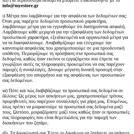
III) Για περισσότερα δεδομένα μπορείτε επικοινωνήστε με το
info@myestore.gr
ι) Μέτρα που λαμβάνουμε για την ασφάλεια των δεδομένων σας:
Όταν μας παρέχετε δεδομένα προσωπικού χαρακτήρα,
λαμβάνουμε μέτρα για να εγγυηθούμε ότι διατηρούνται ασφαλή.
Λαμβάνουμε κάθε μεριμνά για την εξασφάλιση των δεδομένων
προσωπικού χαρακτήρα, εξειδικευμένα και οργανωτικά μέτρα για
να τα διασφαλίσουμε. Αναβαθμίζουμε και ελέγχουμε την
καινοτομία ασφαλείας που χρησιμοποιούμε σε μια προοδευτική
υπόθεση. Περιορίζουμε τη πρόσβαση στα προσωπικά σας
δεδομένα, καθώς ήταν εκείνοι οι εργαζόμενοι που έπρεπε να
γνωρίζουν αυτές τις πληροφορίες προκειμένου να σας παρέχουν
παροχές ή συναλλαγές. Δίνουμε μέγιστη δυνατή προσοχή στην
εξασφάλιση του απορρήτου και της ασφάλειας των προσωπικών
σας δεδομένων.
ια) Πότε και πώς διαβιβάζουμε τα προσωπικά σας δεδομένα σε
άλλους: Ως μέρος των ασκήσεων μας, χρησιμοποιούμε τρίτους
προμηθευτές που παρέχουν συναλλαγές για χάρη μας. Επομένως,
ίσως πρέπει να μοιραστούμε τα προσωπικά σας δεδομένα μαζί
τους. Ωστόσο, μοιραζόμαστε μαζί τους καθώς ήταν οι προσωπικές
σας πληροφορίες που είναι θεμελιώδεις για την παροχή των
διοικήσεων που ζητάμε.
ιβ). Τα δικαιώματά σας Έχετε το δικαίωμα να ζητήσετε να φτάσετε