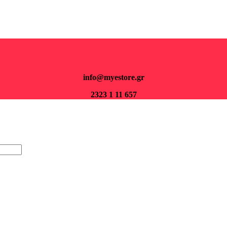
Για παραγγελίες άνω των 70€ τα μεταφορικά είναι δωρεάν.
info@myestore.gr
2323 1 11 657