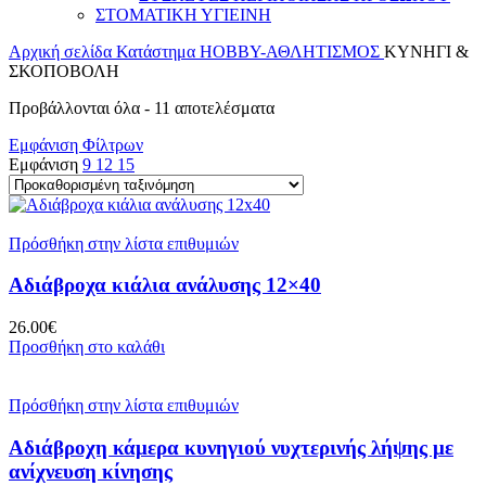
ΣΤΟΜΑΤΙΚΗ ΥΓΙΕΙΝΗ
Αρχική σελίδα
Κατάστημα
HOBBY-ΑΘΛΗΤΙΣΜΟΣ
ΚΥΝΗΓΙ &
ΣΚΟΠΟΒΟΛΗ
Προβάλλονται όλα - 11 αποτελέσματα
Εμφάνιση Φίλτρων
Εμφάνιση
9
12
15
Πρόσθήκη στην λίστα επιθυμιών
Αδιάβροχα κιάλια ανάλυσης 12×40
26.00
€
Προσθήκη στο καλάθι
Πρόσθήκη στην λίστα επιθυμιών
Αδιάβροχη κάμερα κυνηγιού νυχτερινής λήψης με
ανίχνευση κίνησης