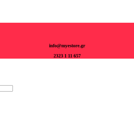
Για παραγγελίες άνω των 70€ τα μεταφορικά είναι δωρεάν.
info@myestore.gr
2323 1 11 657