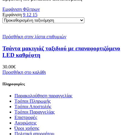
Εμφάνιση Φίλτρων
Εμφάνιση
9
12
15
Πρόσθήκη στην λίστα επιθυμιών
Τσάντα μακιγιάζ ταξιδιού με επαναφορτιζόμενο
LED καθρέφτη
30.00
€
Προσθήκη στο καλάθι
Πληροφορίες
Παρακολούθηση παραγγελίας
Τρόποι Πληρωμής
Τρόποι Αποστολής
Τρόποι Παραγγελίας
Επιστροφές
Ακυρώσεις
Όροι χρήσης
Πολιτική απορρήτου