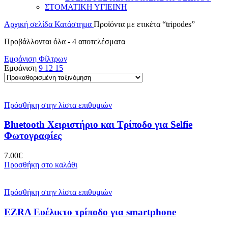
ΣΤΟΜΑΤΙΚΗ ΥΓΙΕΙΝΗ
Αρχική σελίδα
Κατάστημα
Προϊόντα με ετικέτα “tripodes”
Προβάλλονται όλα - 4 αποτελέσματα
Εμφάνιση Φίλτρων
Εμφάνιση
9
12
15
Πρόσθήκη στην λίστα επιθυμιών
Bluetooth Χειριστήριο και Τρίποδο για Selfie
Φωτογραφίες
7.00
€
Προσθήκη στο καλάθι
Πρόσθήκη στην λίστα επιθυμιών
EZRA Ευέλικτο τρίποδο για smartphone