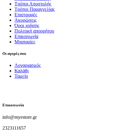
Τρόποι Αποστολής
Τρόποι Παραγγελίας
Επιστροφές
Ακυρώσεις
Όροι χρήσης
Πολιτική απορρήτου
Επικοινωνία
Μπαταρίες
Οι αγορές σου
Λογαριασμός
Καλάθι
Ταμείο
FOLLOW US
Επικοινωνία
info@myestore.gr
2323111657