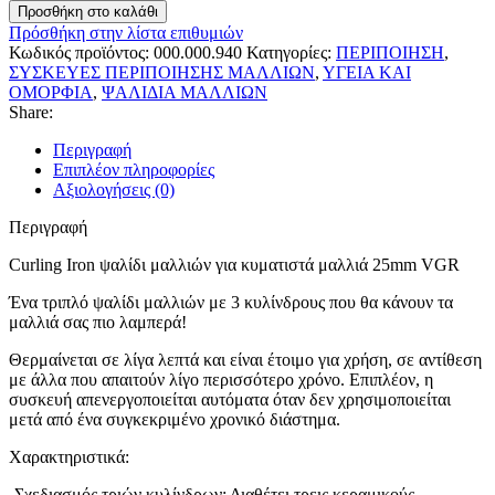
Προσθήκη στο καλάθι
Πρόσθήκη στην λίστα επιθυμιών
Κωδικός προϊόντος:
000.000.940
Κατηγορίες:
ΠΕΡΙΠΟΙΗΣΗ
,
ΣΥΣΚΕΥΕΣ ΠΕΡΙΠΟΙΗΣΗΣ ΜΑΛΛΙΩΝ
,
ΥΓΕΙΑ ΚΑΙ
ΟΜΟΡΦΙΑ
,
ΨΑΛΙΔΙΑ ΜΑΛΛΙΩΝ
Share:
Περιγραφή
Επιπλέον πληροφορίες
Αξιολογήσεις (0)
Περιγραφή
Curling Iron ψαλίδι μαλλιών για κυματιστά μαλλιά 25mm VGR
Ένα τριπλό ψαλίδι μαλλιών με 3 κυλίνδρους που θα κάνουν τα
μαλλιά σας πιο λαμπερά!
Θερμαίνεται σε λίγα λεπτά και είναι έτοιμο για χρήση, σε αντίθεση
με άλλα που απαιτούν λίγο περισσότερο χρόνο. Επιπλέον, η
συσκευή απενεργοποιείται αυτόματα όταν δεν χρησιμοποιείται
μετά από ένα συγκεκριμένο χρονικό διάστημα.
Χαρακτηριστικά:
-Σχεδιασμός τριών κυλίνδρων: Διαθέτει τρεις κεραμικούς