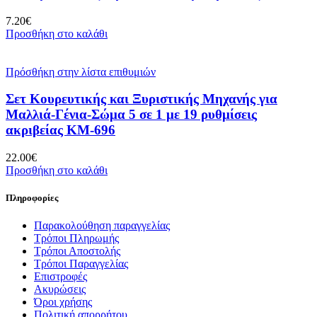
7.20
€
Προσθήκη στο καλάθι
Πρόσθήκη στην λίστα επιθυμιών
Σετ Κουρευτικής και Ξυριστικής Μηχανής για
Μαλλιά-Γένια-Σώμα 5 σε 1 με 19 ρυθμίσεις
ακριβείας KM-696
22.00
€
Προσθήκη στο καλάθι
Πληροφορίες
Παρακολούθηση παραγγελίας
Τρόποι Πληρωμής
Τρόποι Αποστολής
Τρόποι Παραγγελίας
Επιστροφές
Ακυρώσεις
Όροι χρήσης
Πολιτική απορρήτου