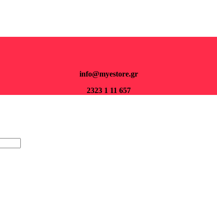
Για παραγγελίες άνω των 70€ τα μεταφορικά είναι δωρεάν.
info@myestore.gr
2323 1 11 657