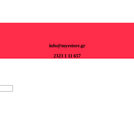
Για παραγγελίες άνω των 70€ τα μεταφορικά είναι δωρεάν.
info@myestore.gr
2323 1 11 657