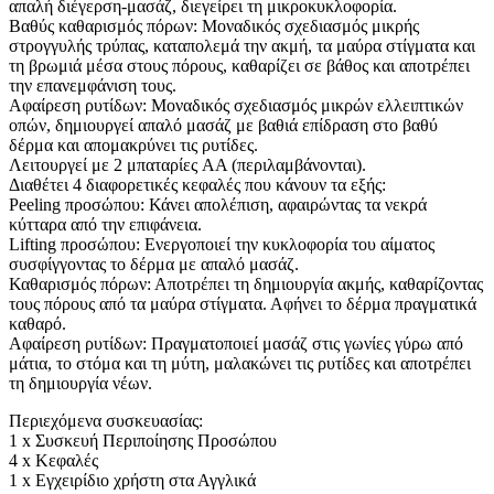
απαλή διέγερση-μασάζ, διεγείρει τη μικροκυκλοφορία.
Βαθύς καθαρισμός πόρων: Μοναδικός σχεδιασμός μικρής
στρογγυλής τρύπας, καταπολεμά την ακμή, τα μαύρα στίγματα και
τη βρωμιά μέσα στους πόρους, καθαρίζει σε βάθος και αποτρέπει
την επανεμφάνιση τους.
Αφαίρεση ρυτίδων: Μοναδικός σχεδιασμός μικρών ελλειπτικών
οπών, δημιουργεί απαλό μασάζ με βαθιά επίδραση στο βαθύ
δέρμα και απομακρύνει τις ρυτίδες.
Λειτουργεί με 2 μπαταρίες AA (περιλαμβάνονται).
Διαθέτει 4 διαφορετικές κεφαλές που κάνουν τα εξής:
Peeling προσώπου: Κάνει απολέπιση, αφαιρώντας τα νεκρά
κύτταρα από την επιφάνεια.
Lifting προσώπου: Ενεργοποιεί την κυκλοφορία του αίματος
συσφίγγοντας το δέρμα με απαλό μασάζ.
Καθαρισμός πόρων: Αποτρέπει τη δημιουργία ακμής, καθαρίζοντας
τους πόρους από τα μαύρα στίγματα. Αφήνει το δέρμα πραγματικά
καθαρό.
Αφαίρεση ρυτίδων: Πραγματοποιεί μασάζ στις γωνίες γύρω από
μάτια, το στόμα και τη μύτη, μαλακώνει τις ρυτίδες και αποτρέπει
τη δημιουργία νέων.
Περιεχόμενα συσκευασίας:
1 x Συσκευή Περιποίησης Προσώπου
4 x Κεφαλές
1 x Εγχειρίδιο χρήστη στα Αγγλικά