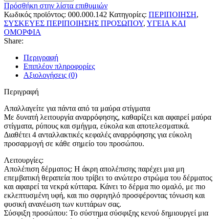
Πρόσθήκη στην λίστα επιθυμιών
Κωδικός προϊόντος:
000.000.142
Κατηγορίες:
ΠΕΡΙΠΟΙΗΣΗ
,
ΣΥΣΚΕΥΕΣ ΠΕΡΙΠΟΙΗΣΗΣ ΠΡΟΣΩΠΟΥ
,
ΥΓΕΙΑ ΚΑΙ
ΟΜΟΡΦΙΑ
Share:
Περιγραφή
Επιπλέον πληροφορίες
Αξιολογήσεις (0)
Περιγραφή
Απαλλαγείτε για πάντα από τα μαύρα στίγματα
Με δυνατή λειτουργία αναρρόφησης, καθαρίζει και αφαιρεί μαύρα
στίγματα, ρύπους και σμήγμα, εύκολα και αποτελεσματικά.
Διαθέτει 4 ανταλλακτικές κεφαλές αναρρόφησης για εύκολη
προσαρμογή σε κάθε σημείο του προσώπου.
Λειτουργίες:
Απολέπιση δέρματος: Η άκρη απολέπισης παρέχει μια μη
επεμβατική θεραπεία που τρίβει το ανώτερο στρώμα του δέρματος
και αφαιρεί τα νεκρά κύτταρα. Κάνει το δέρμα πιο ομαλό, με πιο
εκλεπτυσμένη υφή, και πιο σφριγηλό προσφέροντας τόνωση και
φυσική ανανέωση των κυττάρων σας.
Σύσφιξη προσώπου: Το σύστημα σύσφιξης κενού δημιουργεί μια