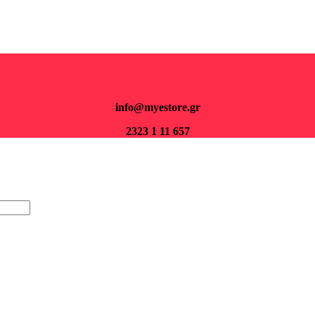
Για παραγγελίες άνω των 70€ τα μεταφορικά είναι δωρεάν.
info@myestore.gr
2323 1 11 657