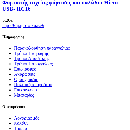
Φορτιστής ταχείας φόρτισης και καλώδιο Micro
USB- HC16
5.20
€
Προσθήκη στο καλάθι
Πληροφορίες
Παρακολούθηση παραγγελίας
Τρόποι Πληρωμής
Τρόποι Αποστολής
Τρόποι Παραγγελίας
Επιστροφές
Ακυρώσεις
Όροι χρήσης
Πολιτική απορρήτου
Επικοινωνία
Μπαταρίες
Οι αγορές σου
Λογαριασμός
Καλάθι
Ταμείο