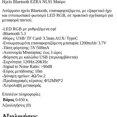
Ηχείο Bluetooth EZRA NL91 Μαύρο
Ασύρματο ηχείο Bluetooth, επαναφορτιζόμενο, με εξαιρετικό ήχο
και εντυπωσιακό φωτισμό LED RGB, σε πρακτικό σχεδιασμό για
μεταφορά παντού.
-LED RGB με ρυθμιζόμενα εφέ
-Bluetooth 5.3
-Θύρες: USB/ TF Card/ 3.5mm AUX/ TypeC
-Ενσωματωμένη επαναφορτιζόμενη μπαταρία 1200mAh/ 3.7V
-Τάση φόρτισης: 5V/500mA
-Αυτονομία Μπαταρίας: έως 3 ώρες
-Φόρτιση με καλώδιο USB (περιλαμβάνεται)
-Συχνότητα: 120Hz-20KHz
-Signal to Noise Ratio: >90dB
-Εύρος μετάδοσης: 10m
-Δύναμη ηχείων: 4Ω/5w.2
-Προδιαγραφές κέρατος: Φ52ΜΜ*2
-Χειρολαβή μεταφοράς
Επιπλέον πληροφορίες
Βάρος
0.650 κ.
Αξιολογήσεις (0)
Αξιολογήσεις