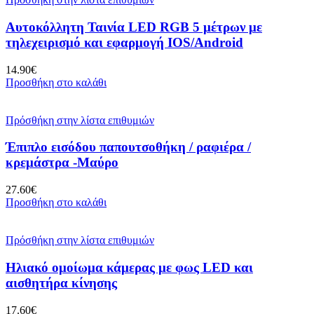
Αυτοκόλλητη Ταινία LED RGB 5 μέτρων με
τηλεχειρισμό και εφαρμογή IOS/Android
14.90
€
Προσθήκη στο καλάθι
Πρόσθήκη στην λίστα επιθυμιών
Έπιπλο εισόδου παπουτσοθήκη / ραφιέρα /
κρεμάστρα -Μαύρο
27.60
€
Προσθήκη στο καλάθι
Πρόσθήκη στην λίστα επιθυμιών
Ηλιακό ομοίωμα κάμερας με φως LED και
αισθητήρα κίνησης
17.60
€