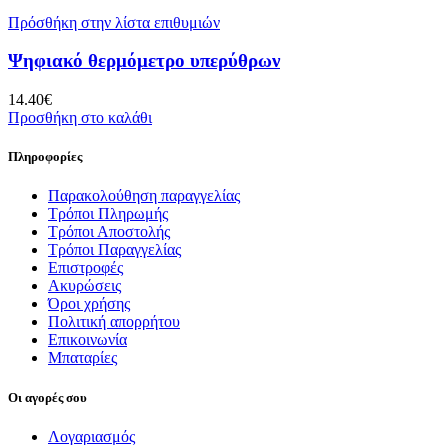
Πρόσθήκη στην λίστα επιθυμιών
Ψηφιακό θερμόμετρο υπερύθρων
14.40
€
Προσθήκη στο καλάθι
Πληροφορίες
Παρακολούθηση παραγγελίας
Τρόποι Πληρωμής
Τρόποι Αποστολής
Τρόποι Παραγγελίας
Επιστροφές
Ακυρώσεις
Όροι χρήσης
Πολιτική απορρήτου
Επικοινωνία
Μπαταρίες
Οι αγορές σου
Λογαριασμός