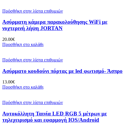
Πρόσθήκη στην λίστα επιθυμιών
Ασύρματη κάμερα παρακολούθησης WiFi με
νυχτερινή λήψη JORTAN
20.00
€
Προσθήκη στο καλάθι
Πρόσθήκη στην λίστα επιθυμιών
Ασύρματο κουδούνι πόρτας με led φωτισμό- Άσπρο
13.00
€
Προσθήκη στο καλάθι
Πρόσθήκη στην λίστα επιθυμιών
Αυτοκόλλητη Ταινία LED RGB 5 μέτρων με
τηλεχειρισμό και εφαρμογή IOS/Android