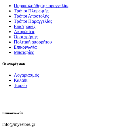
Παρακολούθηση παραγγελίας
Τρόποι Πληρωμής
Τρόποι Αποστολής
Τρόποι Παραγγελίας
Επιστροφές
Ακυρώσεις
Όροι χρήσης
Πολιτική απορρήτου
Επικοινωνία
Μπαταρίες
Οι αγορές σου
Λογαριασμός
Καλάθι
Ταμείο
FOLLOW US
Επικοινωνία
info@myestore.gr