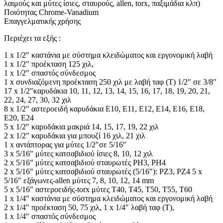
λαιμούς και μύτες ίσιες, σταυρούς, allen, torx, παξιμάδια κλπ)
Ποιότητας Chrome-Vanadium
Επαγγελματικής χρήσης
Περιέχει τα εξής :
1 x 1/2″ καστάνια με σύστημα κλειδώματος και εργονομική λαβή
1 x 1/2″ προέκταση 125 χιλ,
1 x 1/2″ σπαστός σύνδεσμος
1 x συνδιαζόμενη προέκταση 250 χιλ με λαβή ταφ (Τ) 1/2″ σε 3/8″
17 x 1/2″καρυδάκια 10, 11, 12, 13, 14, 15, 16, 17, 18, 19, 20, 21,
22, 24, 27, 30, 32 χιλ
8 x 1/2″ αστεροειδή καρυδάκια E10, E11, E12, E14, E16, E18,
E20, E24
5 x 1/2″ καρυδάκια μακριά 14, 15, 17, 19, 22 χιλ
2 x 1/2″ καρυδάκια για μπουζί 16 χιλ, 21 χιλ
1 x αντάπτορας για μύτες 1/2″σε 5/16″
3 x 5/16″ μύτες κατσαβιδιού ίσιες 8, 10, 12 χιλ
2 x 5/16″ μύτες κατσαβιδιού σταυρωτές PH3, PH4
2 x 5/16″ μύτες κατσαβιδιού σταυρωτές (5/16″): PZ3, PZ4 5 x
5/16″ εξάγωνες-allen μύτες 7, 8, 10, 12, 14 mm
5 x 5/16″ αστεροειδής-torx μύτες T40, T45, T50, T55, T60
1 x 1/4″ καστάνια με σύστημα κλειδώματος και εργονομική λαβή
2 x 1/4″ προέκταση 50, 75 χιλ, 1 x 1/4″ λαβή ταφ (Τ),
1 x 1/4″ σπαστός σύνδεσμος