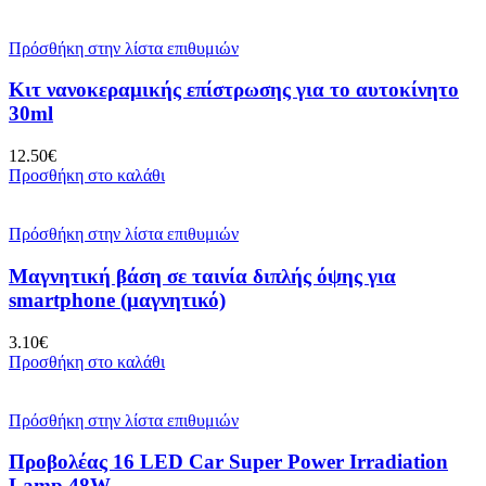
Πρόσθήκη στην λίστα επιθυμιών
Κιτ νανοκεραμικής επίστρωσης για το αυτοκίνητο
30ml
12.50
€
Προσθήκη στο καλάθι
Πρόσθήκη στην λίστα επιθυμιών
Μαγνητική βάση σε ταινία διπλής όψης για
smartphone (μαγνητικό)
3.10
€
Προσθήκη στο καλάθι
Πρόσθήκη στην λίστα επιθυμιών
Προβολέας 16 LED Car Super Power Irradiation
Lamp 48W