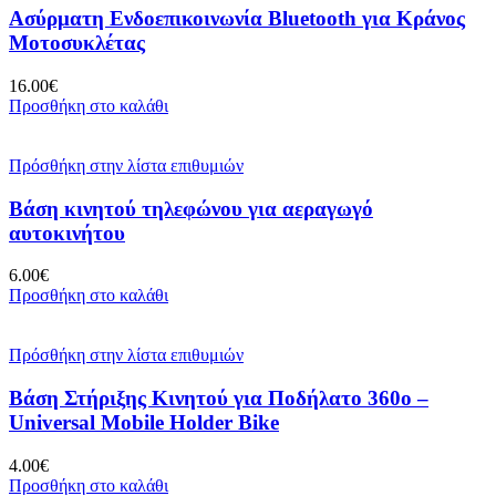
Ασύρματη Ενδοεπικοινωνία Bluetooth για Κράνος
Μοτοσυκλέτας
16.00
€
Προσθήκη στο καλάθι
Πρόσθήκη στην λίστα επιθυμιών
Βάση κινητού τηλεφώνου για αεραγωγό
αυτοκινήτου
6.00
€
Προσθήκη στο καλάθι
Πρόσθήκη στην λίστα επιθυμιών
Βάση Στήριξης Κινητού για Ποδήλατο 360ο –
Universal Mobile Holder Bike
4.00
€
Προσθήκη στο καλάθι