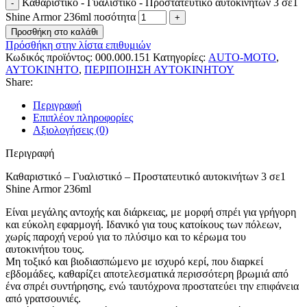
Καθαριστικό - Γυαλιστικό - Προστατευτικό αυτοκινήτων 3 σε1
Shine Armor 236ml ποσότητα
Προσθήκη στο καλάθι
Πρόσθήκη στην λίστα επιθυμιών
Κωδικός προϊόντος:
000.000.151
Κατηγορίες:
AUTO-MOTO
,
ΑΥΤΟΚΙΝΗΤΟ
,
ΠΕΡΙΠΟΙΗΣΗ ΑΥΤΟΚΙΝΗΤΟΥ
Share:
Περιγραφή
Επιπλέον πληροφορίες
Αξιολογήσεις (0)
Περιγραφή
Καθαριστικό – Γυαλιστικό – Προστατευτικό αυτοκινήτων 3 σε1
Shine Armor 236ml
Είναι μεγάλης αντοχής και διάρκειας, με μορφή σπρέι για γρήγορη
και εύκολη εφαρμογή. Ιδανικό για τους κατοίκους των πόλεων,
χωρίς παροχή νερού για το πλύσιμο και το κέρωμα του
αυτοκινήτου τους.
Μη τοξικό και βιοδιασπώμενο με ισχυρό κερί, που διαρκεί
εβδομάδες, καθαρίζει αποτελεσματικά περισσότερη βρωμιά από
ένα σπρέι συντήρησης, ενώ ταυτόχρονα προστατεύει την επιφάνεια
από γρατσουνιές.