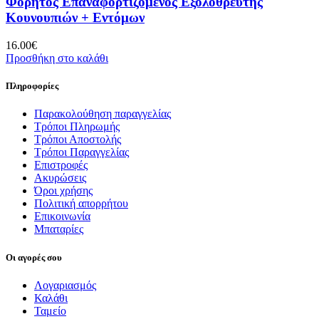
Φορητός Επαναφορτιζόμενος Εξολοθρευτής
Κουνουπιών + Εντόμων
16.00
€
Προσθήκη στο καλάθι
Πληροφορίες
Παρακολούθηση παραγγελίας
Τρόποι Πληρωμής
Τρόποι Αποστολής
Τρόποι Παραγγελίας
Επιστροφές
Ακυρώσεις
Όροι χρήσης
Πολιτική απορρήτου
Επικοινωνία
Μπαταρίες
Οι αγορές σου
Λογαριασμός
Καλάθι
Ταμείο