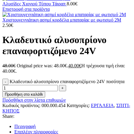
Αλυσίδες Χιονιού Τύπου Τάιραπ
8.00
€
Επιστροφή στα προϊόντα
Χριστουγεννιάτικη ασημί κορδέλα μπαταρίας με φωτισμό 2M
2.50
€
Κλαδευτικό αλυσοπρίονο
επαναφορτιζόμενο 24V
48.00
€
Original price was: 48.00€.
40.00
€
Η τρέχουσα τιμή είναι:
40.00€.
Κλαδευτικό αλυσοπρίονο επαναφορτιζόμενο 24V ποσότητα
Προσθήκη στο καλάθι
Πρόσθήκη στην λίστα επιθυμιών
Κωδικός προϊόντος:
000.000.454
Κατηγορίες:
ΕΡΓΑΛΕΙΑ
,
ΣΠΙΤΙ-
ΚΗΠΟΣ
Share:
Περιγραφή
Επιπλέον πληροφορίες