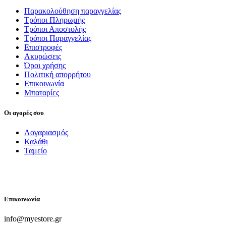
Παρακολούθηση παραγγελίας
Τρόποι Πληρωμής
Τρόποι Αποστολής
Τρόποι Παραγγελίας
Επιστροφές
Ακυρώσεις
Όροι χρήσης
Πολιτική απορρήτου
Επικοινωνία
Μπαταρίες
Οι αγορές σου
Λογαριασμός
Καλάθι
Ταμείο
FOLLOW US
Επικοινωνία
info@myestore.gr