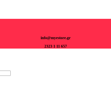
Για παραγγελίες άνω των 70€ τα μεταφορικά είναι δωρεάν.
info@myestore.gr
2323 1 11 657