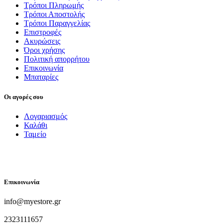
Τρόποι Πληρωμής
Τρόποι Αποστολής
Τρόποι Παραγγελίας
Επιστροφές
Ακυρώσεις
Όροι χρήσης
Πολιτική απορρήτου
Επικοινωνία
Μπαταρίες
Οι αγορές σου
Λογαριασμός
Καλάθι
Ταμείο
FOLLOW US
Επικοινωνία
info@myestore.gr
2323111657