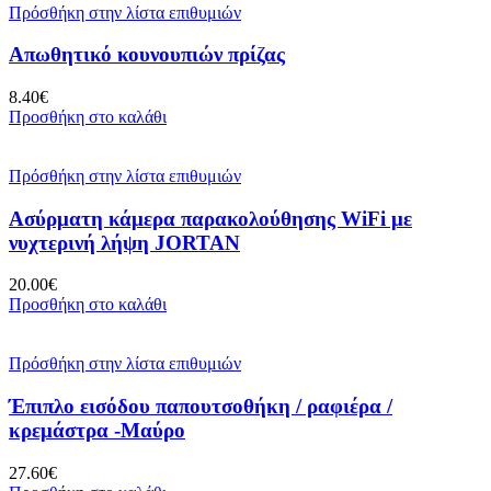
Πρόσθήκη στην λίστα επιθυμιών
Απωθητικό κουνουπιών πρίζας
8.40
€
Προσθήκη στο καλάθι
Πρόσθήκη στην λίστα επιθυμιών
Ασύρματη κάμερα παρακολούθησης WiFi με
νυχτερινή λήψη JORTAN
20.00
€
Προσθήκη στο καλάθι
Πρόσθήκη στην λίστα επιθυμιών
Έπιπλο εισόδου παπουτσοθήκη / ραφιέρα /
κρεμάστρα -Μαύρο
27.60
€