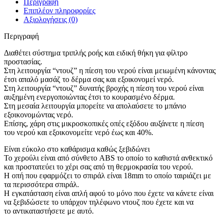
Περιγραφή
Επιπλέον πληροφορίες
Αξιολογήσεις (0)
Περιγραφή
Διαθέτει σύστημα τριπλής ροής και ειδική θήκη για φίλτρο
προστασίας.
Στη λειτουργία “ντουζ” η πίεση του νερού είναι μειωμένη κάνοντας
έτσι απαλό μασάζ το δέρμα σας και εξοικονομεί νερό.
Στη λειτουργία “ντουζ” δυνατής βροχής η πίεση του νερού είναι
αυξημένη ενεργοποιώντας έτσι το κουρασμένο δέρμα.
Στη μεσαία λειτουργία μπορείτε να απολαύσετε το μπάνιο
εξοικονομώντας νερό.
Επίσης, χάρη στις μικροσκοπικές οπές εξόδου αυξάνετε η πίεση
του νερού και εξοικονομείτε νερό έως και 40%.
Είναι εύκολο στο καθάρισμα καθώς ξεβιδώνει
Το χερούλι είναι από σύνθετο ABS το οποίο το καθιστά ανθεκτικό
και προστατεύει το χέρι σας από τη θερμοκρασία του νερού.
Η οπή που εφαρμόζει το σπιράλ είναι 18mm το οποίο ταιριάζει με
τα περισσότερα σπιράλ.
Η εγκατάσταση είναι απλή αφού το μόνο που έχετε να κάνετε είναι
να ξεβιδώσετε το υπάρχον τηλέφωνο ντουζ που έχετε και να
το αντικαταστήσετε με αυτό.