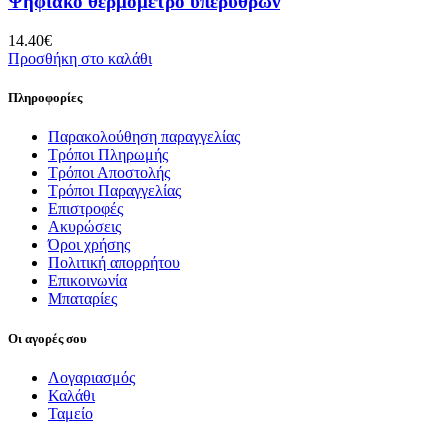
Ψηφιακό θερμόμετρο υπερύθρων
14.40
€
Προσθήκη στο καλάθι
Πληροφορίες
Παρακολούθηση παραγγελίας
Τρόποι Πληρωμής
Τρόποι Αποστολής
Τρόποι Παραγγελίας
Επιστροφές
Ακυρώσεις
Όροι χρήσης
Πολιτική απορρήτου
Επικοινωνία
Μπαταρίες
Οι αγορές σου
Λογαριασμός
Καλάθι
Ταμείο