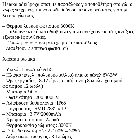
Ηλιακά αδιάβροχα σποτ με πασσάλους για τοποθέτηση στο χώμα
χωρίς να χρειάζεται να συνδεθούν σε παροχή ρεύματος για την
λειτουργία τους.
– Θερμού λευκού φωτισμού 3000Κ
– Πολύ ανθεκτικά και αδιάβροχα για να αντέχουν και στις αντίξοες
εξωτερικές συνθήκες.
– Εύκολη τοποθέτηση στο χώμα με πασσάλους.
– Διαθέτουν 2 επίπεδα φωτισμού
Χαρακτηριστικά :
– Υλικό : Πλαστικό ABS
– Ηλιακό πάνελ : πολυκρυσταλλικό ηλιακό πάνελ 6V/3W
– Ώρες εργασίας : 8-12 ώρες (επισήμανση 8 ωρών, χαμηλού
φωτισμού 12 ωρών)
– Μπαταρία λιθίου
– Φωτεινότητα : 200-400LM
– Αδιάβροχη βαθμολογία : IP65
– Πηγή φωτός : SMD 2835 x 12
– Μπαταρία : 3,7V/2000mAh
– Χρώμα φωτισμού : Λευκό
– Θερμοκρασία χρώματος : 3000Κ
– Επίπεδα φωτισμού : 2 (100% – 30%)
– Διάρκεια λειτουργίας : 8-12 ώρες