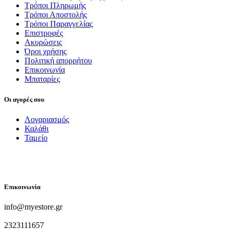
Τρόποι Πληρωμής
Τρόποι Αποστολής
Τρόποι Παραγγελίας
Επιστροφές
Ακυρώσεις
Όροι χρήσης
Πολιτική απορρήτου
Επικοινωνία
Μπαταρίες
Οι αγορές σου
Λογαριασμός
Καλάθι
Ταμείο
FOLLOW US
Επικοινωνία
info@myestore.gr
2323111657