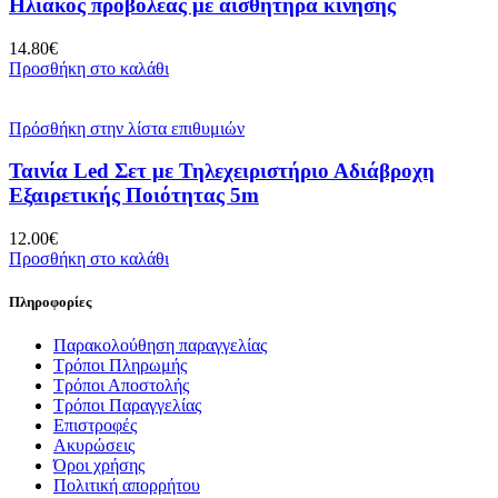
Ηλιακός προβολέας με αισθητήρα κίνησης
14.80
€
Προσθήκη στο καλάθι
Πρόσθήκη στην λίστα επιθυμιών
Ταινία Led Σετ με Τηλεχειριστήριο Αδιάβροχη
Εξαιρετικής Ποιότητας 5m
12.00
€
Προσθήκη στο καλάθι
Πληροφορίες
Παρακολούθηση παραγγελίας
Τρόποι Πληρωμής
Τρόποι Αποστολής
Τρόποι Παραγγελίας
Επιστροφές
Ακυρώσεις
Όροι χρήσης
Πολιτική απορρήτου