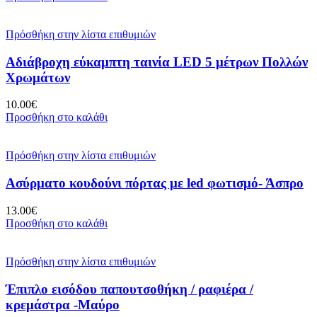
Πρόσθήκη στην λίστα επιθυμιών
Αδιάβροχη εύκαμπτη ταινία LED 5 μέτρων Πολλών
Χρωμάτων
10.00
€
Προσθήκη στο καλάθι
Πρόσθήκη στην λίστα επιθυμιών
Ασύρματο κουδούνι πόρτας με led φωτισμό- Άσπρο
13.00
€
Προσθήκη στο καλάθι
Πρόσθήκη στην λίστα επιθυμιών
Έπιπλο εισόδου παπουτσοθήκη / ραφιέρα /
κρεμάστρα -Μαύρο