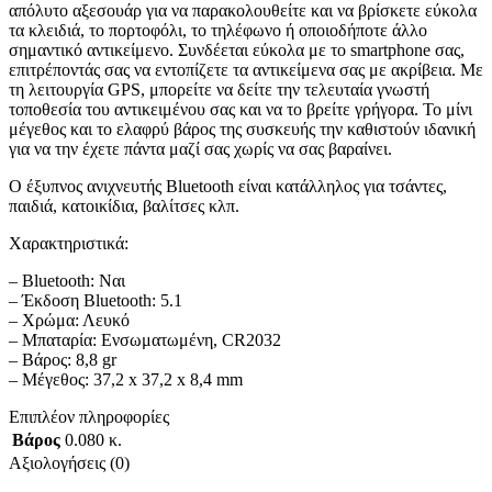
απόλυτο αξεσουάρ για να παρακολουθείτε και να βρίσκετε εύκολα
τα κλειδιά, το πορτοφόλι, το τηλέφωνο ή οποιοδήποτε άλλο
σημαντικό αντικείμενο. Συνδέεται εύκολα με το smartphone σας,
επιτρέποντάς σας να εντοπίζετε τα αντικείμενα σας με ακρίβεια. Με
τη λειτουργία GPS, μπορείτε να δείτε την τελευταία γνωστή
τοποθεσία του αντικειμένου σας και να το βρείτε γρήγορα. Το μίνι
μέγεθος και το ελαφρύ βάρος της συσκευής την καθιστούν ιδανική
για να την έχετε πάντα μαζί σας χωρίς να σας βαραίνει.
Ο έξυπνος ανιχνευτής Bluetooth είναι κατάλληλος για τσάντες,
παιδιά, κατοικίδια, βαλίτσες κλπ.
Χαρακτηριστικά:
– Bluetooth: Ναι
– Έκδοση Bluetooth: 5.1
– Χρώμα: Λευκό
– Μπαταρία: Ενσωματωμένη, CR2032
– Βάρος: 8,8 gr
– Μέγεθος: 37,2 x 37,2 x 8,4 mm
Επιπλέον πληροφορίες
Βάρος
0.080 κ.
Αξιολογήσεις (0)