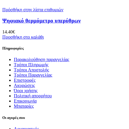
Πρόσθήκη στην λίστα επιθυμιών
Ψηφιακό θερμόμετρο υπερύθρων
14.40
€
Προσθήκη στο καλάθι
Πληροφορίες
Παρακολούθηση παραγγελίας
Τρόποι Πληρωμής
Τρόποι Αποστολής
Τρόποι Παραγγελίας
Επιστροφές
Ακυρώσεις
Όροι χρήσης
Πολιτική απορρήτου
Επικοινωνία
Μπαταρίες
Οι αγορές σου
Λογαριασμός