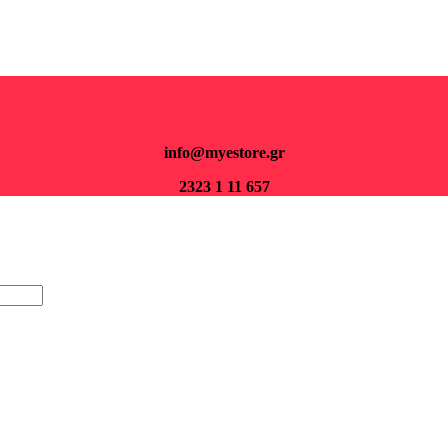
Για παραγγελίες άνω των 70€ τα μεταφορικά είναι δωρεάν.
info@myestore.gr
2323 1 11 657