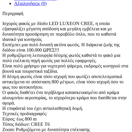
Αξιολογήσεις (0)
Περιγραφή
Ισχυρός φακός με δίοδο LED LUXEON CREE, η οποία
εξασφαλίζει μέγιστη απόδοση και μεγάλη εμβέλεια και με
δυνατότητα προσάρτηση σε πυροβόλο όπλο, που το καθιστά
ιδανικό για κυνηγούς
Εκπέμπει μια πολύ δυνατή ακτίνα φωτός. Η διάρκεια ζωής της
διόδου είναι 100.000 ΩΡΕΣ!!!
Η ρυθμιζόμενη λειτουργία δέσμης φωτός καθιστά το φακό μια
πολύ ευέλικτη πηγή φωτός για πολλές εφαρμογές.
Είναι πολύ χρήσιμο για νυχτερινό ψάρεμα, εκδρομές κυνηγιού στα
βουνά και τουριστικά ταξίδια.
Η δέσμη φωτός είναι τόσο ισχυρή που φωτίζει αποτελεσματικά
αντικείμενα σε απόσταση 800 μέτρων, είναι τόσο ισχυρή όσο το
φως του αυτοκινήτου.
Ο φακός διαθέτει ένα περίβλημα κατασκευασμένο από κράμα
αλουμινίου αεροπορίας, το ισχυρότερο κράμα που διατίθεται στην
αγορά.
Η επιφάνειά του έχει αντιολισθητική δομή.
Τεχνικές προδιαγραφές:
Εύρος: έως 800 m
Τύπος διόδων: CREE T6
Zoom: Ρυθμιζόμενο με δυνατότητα επέκτασης