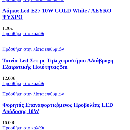
Λάμπα Led E27 10W COLD White / ΛΕΥΚΟ
ΨΥΧΡΟ
1.20
€
Προσθήκη στο καλάθι
Πρόσθήκη στην λίστα επιθυμιών
Ταινία Led Σετ με Τηλεχειριστήριο Αδιάβροχη
Εξαιρετικής Ποιότητας 5m
12.00
€
Προσθήκη στο καλάθι
Πρόσθήκη στην λίστα επιθυμιών
Φορητός Επαναφορτιζόμενος Προβολέας LED
Απόδοσης 10W
16.00
€
Προσθήκη στο καλάθι