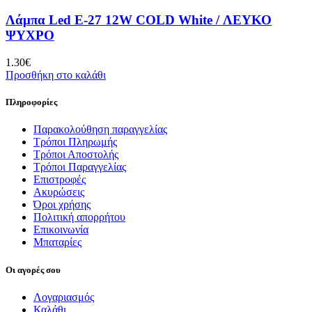
Λάμπα Led E-27 12W COLD White / ΛΕΥΚΟ
ΨΥΧΡΟ
1.30
€
Προσθήκη στο καλάθι
Πληροφορίες
Παρακολούθηση παραγγελίας
Τρόποι Πληρωμής
Τρόποι Αποστολής
Τρόποι Παραγγελίας
Επιστροφές
Ακυρώσεις
Όροι χρήσης
Πολιτική απορρήτου
Επικοινωνία
Μπαταρίες
Οι αγορές σου
Λογαριασμός
Καλάθι