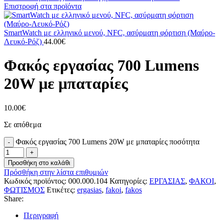
Επιστροφή στα προϊόντα
SmartWatch με ελληνικό μενού, NFC, ασύρματη φόρτιση (Μαύρο-
Λευκό-Ρόζ)
44.00
€
Φακός εργασίας 700 Lumens
20W με μπαταρίες
10.00
€
Σε απόθεμα
Φακός εργασίας 700 Lumens 20W με μπαταρίες ποσότητα
Προσθήκη στο καλάθι
Πρόσθήκη στην λίστα επιθυμιών
Κωδικός προϊόντος:
000.000.104
Κατηγορίες:
ΕΡΓΑΣΙΑΣ
,
ΦΑΚΟΙ
,
ΦΩΤΙΣΜΟΣ
Ετικέτες:
ergasias
,
fakoi
,
fakos
Share:
Περιγραφή