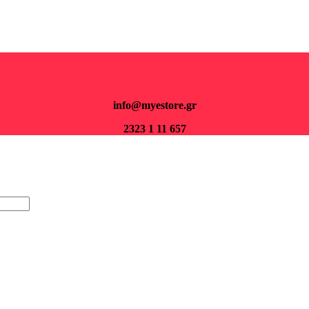
Για παραγγελίες άνω των 70€ τα μεταφορικά είναι δωρεάν.
info@myestore.gr
2323 1 11 657