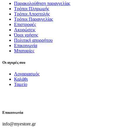
Παρακολούθηση παραγγελίας
Τρόποι Πληρωμής
Τρόποι Αποστολής
Τρόποι Παραγγελίας
Επιστροφές
Ακυρώσεις
Όροι χρήσης
Πολιτική απορρήτου
Επικοινωνία
Μπαταρίες
Οι αγορές σου
Λογαριασμός
Καλάθι
Ταμείο
FOLLOW US
Επικοινωνία
info@myestore.gr