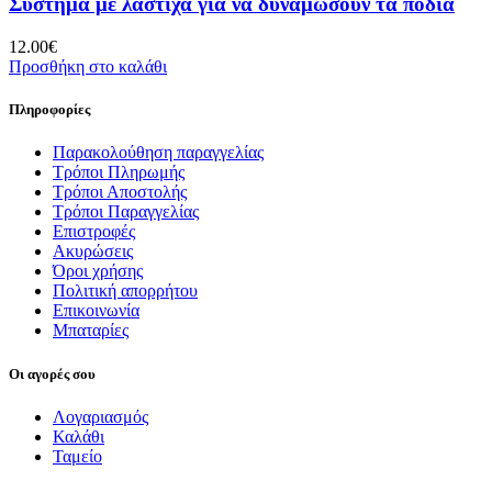
Σύστημα με λάστιχα για να δυναμώσουν τα ποδιά
12.00
€
Προσθήκη στο καλάθι
Πληροφορίες
Παρακολούθηση παραγγελίας
Τρόποι Πληρωμής
Τρόποι Αποστολής
Τρόποι Παραγγελίας
Επιστροφές
Ακυρώσεις
Όροι χρήσης
Πολιτική απορρήτου
Επικοινωνία
Μπαταρίες
Οι αγορές σου
Λογαριασμός
Καλάθι
Ταμείο