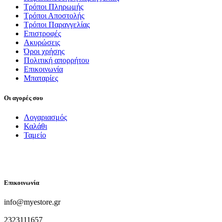
Τρόποι Πληρωμής
Τρόποι Αποστολής
Τρόποι Παραγγελίας
Επιστροφές
Ακυρώσεις
Όροι χρήσης
Πολιτική απορρήτου
Επικοινωνία
Μπαταρίες
Οι αγορές σου
Λογαριασμός
Καλάθι
Ταμείο
FOLLOW US
Επικοινωνία
info@myestore.gr
2323111657