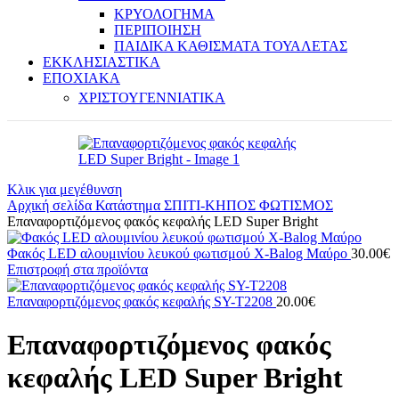
ΚΡΥΟΛΟΓΗΜΑ
ΠΕΡΙΠΟΙΗΣΗ
ΠΑΙΔΙΚΑ ΚΑΘΙΣΜΑΤΑ ΤΟΥΑΛΕΤΑΣ
ΕΚΚΛΗΣΙΑΣΤΙΚΑ
ΕΠΟΧΙΑΚΑ
ΧΡΙΣΤΟΥΓΕΝΝΙΑΤΙΚΑ
Κλικ για μεγέθυνση
Αρχική σελίδα
Κατάστημα
ΣΠΙΤΙ-ΚΗΠΟΣ
ΦΩΤΙΣΜΟΣ
Επαναφορτιζόμενος φακός κεφαλής LED Super Bright
Φακός LED αλουμινίου λευκού φωτισμού X-Balog Μαύρο
30.00
€
Επιστροφή στα προϊόντα
Επαναφορτιζόμενος φακός κεφαλής SY-T2208
20.00
€
Επαναφορτιζόμενος φακός
κεφαλής LED Super Bright