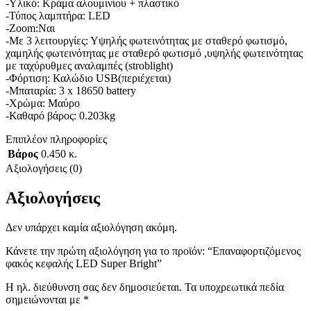
-Υλικό: Κράμα αλουμινίου + πλαστικό
-Τύπος λαμπτήρα: LED
-Zoom:Ναι
-Με 3 λειτουργίες: Υψηλής φωτεινότητας με σταθερό φωτισμό,
χαμηλής φωτεινότητας με σταθερό φωτισμό ,υψηλής φωτεινότητας
με ταχύρυθμες αναλαμπές (stroblight)
-Φόρτιση: Καλώδιο USB(περιέχεται)
-Μπαταρία: 3 x 18650 battery
-Χρώμα: Μαύρο
-Καθαρό βάρος: 0.203kg
Επιπλέον πληροφορίες
Βάρος
0.450 κ.
Αξιολογήσεις (0)
Αξιολογήσεις
Δεν υπάρχει καμία αξιολόγηση ακόμη.
Κάνετε την πρώτη αξιολόγηση για το προϊόν: “Επαναφορτιζόμενος
φακός κεφαλής LED Super Bright”
Η ηλ. διεύθυνση σας δεν δημοσιεύεται.
Τα υποχρεωτικά πεδία
σημειώνονται με
*