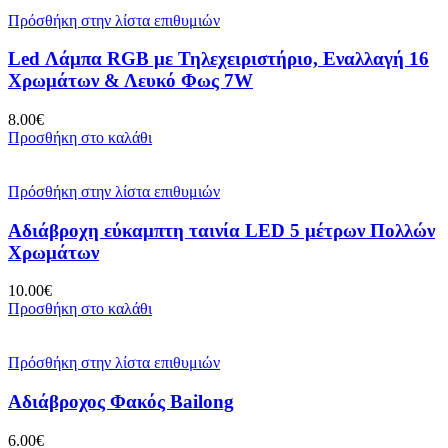
Πρόσθήκη στην λίστα επιθυμιών
Led Λάμπα RGB με Τηλεχειριστήριο, Εναλλαγή 16
Χρωμάτων & Λευκό Φως 7W
8.00
€
Προσθήκη στο καλάθι
Πρόσθήκη στην λίστα επιθυμιών
Αδιάβροχη εύκαμπτη ταινία LED 5 μέτρων Πολλών
Χρωμάτων
10.00
€
Προσθήκη στο καλάθι
Πρόσθήκη στην λίστα επιθυμιών
Αδιάβροχος Φακός Bailong
6.00
€